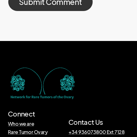
Connect
Contact Us
Who we are
Rare Tumor Ovary
+34 936073800 Ext 7128