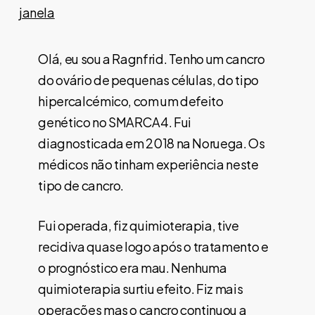
janela
Olá, eu sou a Ragnfrid. Tenho um cancro
do ovário de pequenas células, do tipo
hipercalcémico, com um defeito
genético no SMARCA4. Fui
diagnosticada em 2018 na Noruega. Os
médicos não tinham experiência neste
tipo de cancro.
Fui operada, fiz quimioterapia, tive
recidiva quase logo após o tratamento e
o prognóstico era mau. Nenhuma
quimioterapia surtiu efeito. Fiz mais
operações mas o cancro continuou a