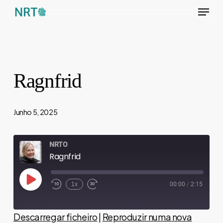
Menu
Skip
to
main
content
Ragnfrid
Junho 5, 2025
NRTO
Ragnfrid
Reproduzir
1x
00:00
/
2:15
Recuar
Fast
episódio
10
Forward
segundos
30
seconds
Descarregar ficheiro
|
Reproduzir numa nova