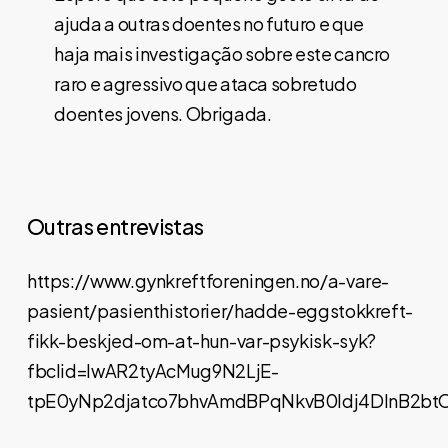
ajuda a outras doentes no futuro e que
haja mais investigação sobre este cancro
raro e agressivo que ataca sobretudo
doentes jovens. Obrigada.
Outras entrevistas
https://www.gynkreftforeningen.no/a-vare-
pasient/pasienthistorier/hadde-eggstokkreft-
fikk-beskjed-om-at-hun-var-psykisk-syk?
fbclid=IwAR2tyAcMug9N2LjE-
tpE0yNp2djatco7bhvAmdBPqNkvB0Idj4DInB2bt