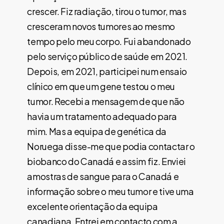
crescer. Fiz radiação, tirou o tumor, mas
cresceram novos tumores ao mesmo
tempo pelo meu corpo. Fui abandonado
pelo serviço público de saúde em 2021.
Depois, em 2021, participei num ensaio
clínico em que um gene testou o meu
tumor. Recebi a mensagem de que não
havia um tratamento adequado para
mim. Mas a equipa de genética da
Noruega disse-me que podia contactar o
biobanco do Canadá e assim fiz. Enviei
amostras de sangue para o Canadá e
informação sobre o meu tumor e tive uma
excelente orientação da equipa
canadiana. Entrei em contacto com a