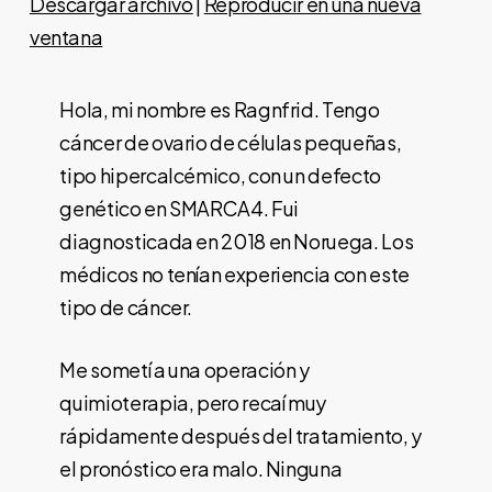
Descargar archivo
|
Reproducir en una nueva
ventana
Hola, mi nombre es Ragnfrid. Tengo
cáncer de ovario de células pequeñas,
tipo hipercalcémico, con un defecto
genético en SMARCA4. Fui
diagnosticada en 2018 en Noruega. Los
médicos no tenían experiencia con este
tipo de cáncer.
Me sometí a una operación y
quimioterapia, pero recaí muy
rápidamente después del tratamiento, y
el pronóstico era malo. Ninguna