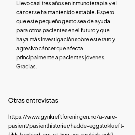
Llevo casi tres años en inmunoterapia y el
cáncer se ha mantenido estable. Espero
que este pequeño gesto sea de ayuda
para otros pacientes en el futuro y que
haya más investigación sobre este raro y
agresivo cáncer que afecta
principalmente a pacientes jóvenes.
Gracias.
Otras entrevistas
https://www.gynkreftforeningen.no/a-vare-
pasient/pasienthistorier/hadde-eggstokkreft-
fikk-beskjed-om-at-hun-var-psykisk-syk?