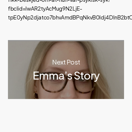
fbclid=IwAR2tyAcMug9N2LjE-
tpE0yNp2djatco7bhvAmdBPqNkvB0Idj4DInB2bt
Next Post
Emma’s Story