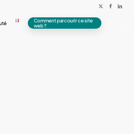
x-
facebook
linkedin
twitter
Comment parcourir ce site
uté
web ?