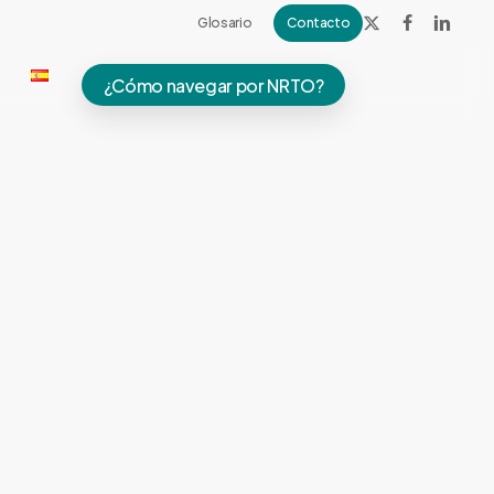
Glosario
Contacto
x-
facebook
linkedin
twitter
¿Cómo navegar por NRTO?