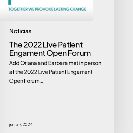
Engament
Open
Forum
Noticias
The 2022 Live Patient
Engament Open Forum
Add Oriana and Barbara met in person
at the 2022 Live Patient Engament
Open Forum…
junio 17, 2024