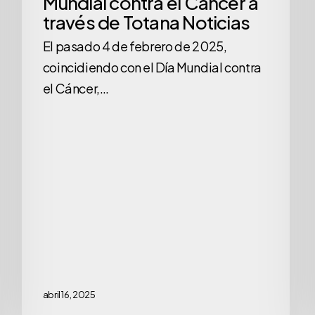
Mundial contra el Cáncer a
testimonio
través de Totana Noticias
en
el
El pasado 4 de febrero de 2025,
Día
coincidiendo con el Día Mundial contra
Mundial
el Cáncer,…
contra
el
Cáncer
a
través
de
Totana
Noticias
abril 16, 2025