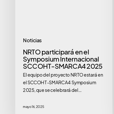
Symposium
Internacional
SCCOHT-
SMARCA4
2025
Noticias
NRTO participará en el
Symposium Internacional
SCCOHT-SMARCA4 2025
El equipo del proyecto NRTO estará en
el SCCOHT-SMARCA4 Symposium
2025, que se celebrará del…
mayo 16, 2025