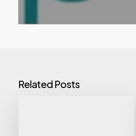
Related Posts
NRTO
participará
en
el