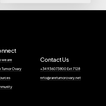
onnect
Contact Us
 we are
e Tumor Ovary
+34 936073800 Ext 7128
ources
nrto@raretumorovary.net
munity