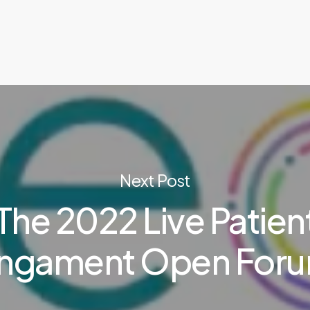
Next Post
The 2022 Live Patien
ngament Open For