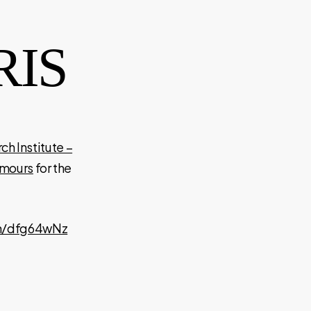
RIS
h Institute –
tumours
for the
in/dfg64wNz