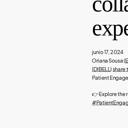
coll
exp
junio 17, 2024
Oriana Sousa (
E
IDIBELL
)
share 
Patient Engage
👉 Explore the 
#PatientEnga