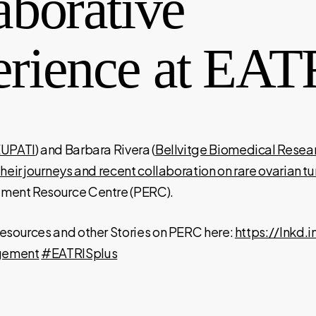
aborative
erience at EAT
UPATI
) and Barbara Rivera (
Bellvitge Biomedical Researc
their journeys and recent collaboration on rare ovarian 
ment Resource Centre (PERC).
resources and other Stories on PERC here:
https://lnkd.
gement
#EATRISplus