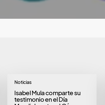
Isabel
Noticias
Mula
comparte
Isabel Mula comparte su
testimonio en el Día
su