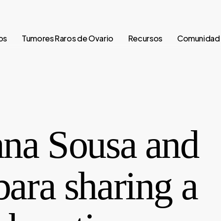
os
Tumores Raros de Ovario
Recursos
Comunidad
ana Sousa and
ara sharing a