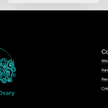
C
Who
Rar
Res
Com