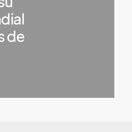
su
dial
s de