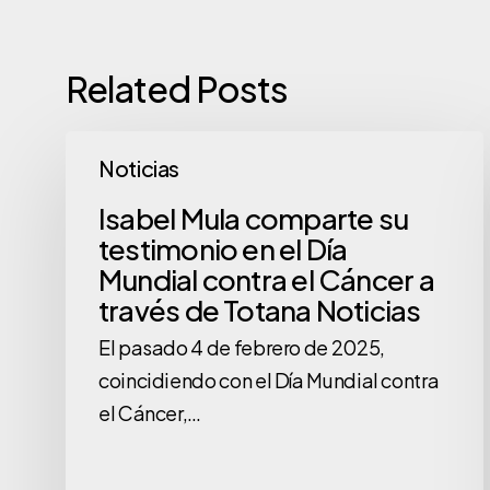
Related Posts
Isabel
Noticias
Mula
comparte
Isabel Mula comparte su
testimonio en el Día
su
Mundial contra el Cáncer a
testimonio
través de Totana Noticias
en
el
El pasado 4 de febrero de 2025,
Día
coincidiendo con el Día Mundial contra
Mundial
el Cáncer,…
contra
el