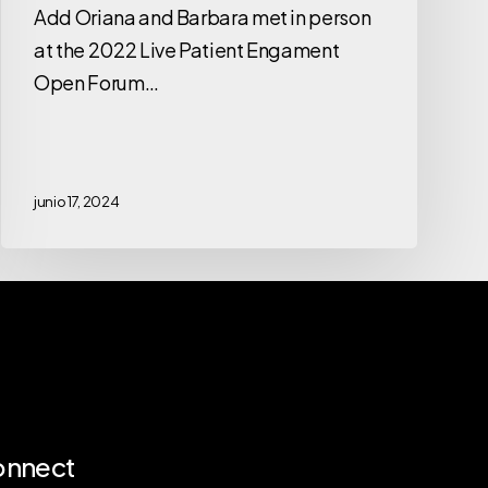
Add Oriana and Barbara met in person
at the 2022 Live Patient Engament
Open Forum…
junio 17, 2024
onnect