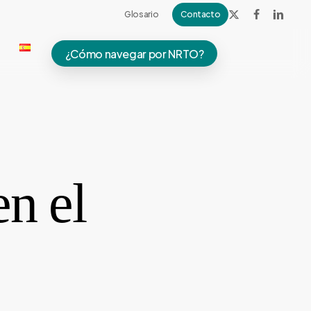
Glosario
Contacto
x-
facebook
linkedin
twitter
¿Cómo navegar por NRTO?
n el