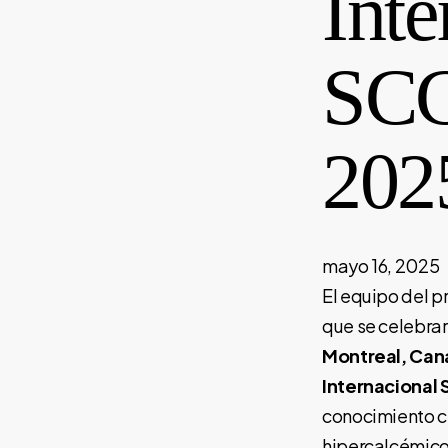
Inte
SC
202
mayo 16, 2025
El equipo del p
que se celebra
Montreal, Ca
Internaciona
conocimiento ci
hipercalcémico