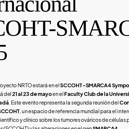
rnacional
COHT-SMAR
5
royecto NRTO estará en el
SCCOHT-SMARCA4 Sympos
rá del
21 al 23 de mayo
en el
Faculty Club de la Univers
nadá
. Este evento representa la segunda reunión del
Con
l SCCOHT
, un espacio de referencia mundial para el int
entífico y clínico sobre los tumores ováricos de célula
s (SCCOHT) y las alteraciones en el gen
SMARCA4
.