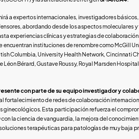
nirá a expertos internacionales, investigadores básicos, 
fensores, abordando desde los aspectos moleculares y
a experiencias clínicas y estrategias de colaboración 
se encuentran instituciones de renombre como McGill Uni
ritish Columbia, University Health Network, Cincinnati Ch
e Léon Bérard, Gustave Roussy, Royal Marsden Hospital,
resente con parte de su equipo investigador y cola
l fortalecimiento de redes de colaboración internacio
s ginecológicos. Esta participación refuerza el compro
on la ciencia de vanguardia, la mejora del conocimient
 soluciones terapéuticas para patologías de muy baja p