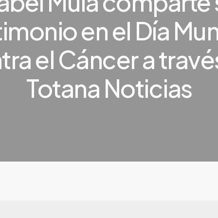
sabel Mula comparte 
timonio en el Día Mun
tra el Cáncer a travé
Totana Noticias