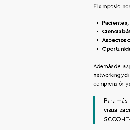
El simposio inc
Pacientes,
Ciencia b
Aspectos c
Oportunida
Además de las p
networking y di
comprensión y a
Para más i
visualizac
SCCOHT-