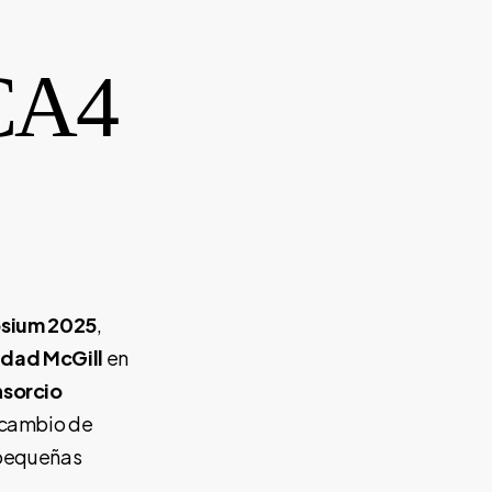
CA4
ium 2025
,
idad McGill
en
sorcio
ercambio de
s pequeñas