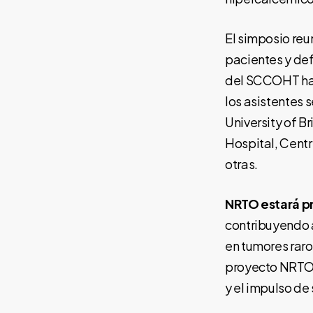
El simposio reu
pacientes y de
del SCCOHT hast
los asistentes 
University of B
Hospital, Centr
otras.
NRTO estará p
contribuyendo a
en tumores raro
proyecto NRTO c
y el impulso de