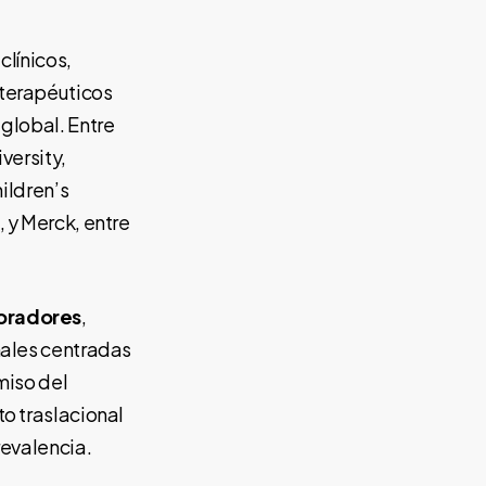
clínicos,
 terapéuticos
global. Entre
versity,
ildren’s
 y Merck, entre
boradores
,
nales centradas
miso del
o traslacional
revalencia.