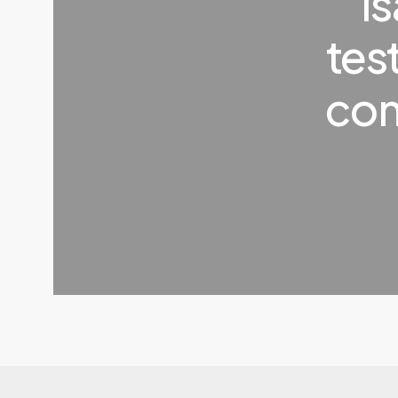
I
tes
con