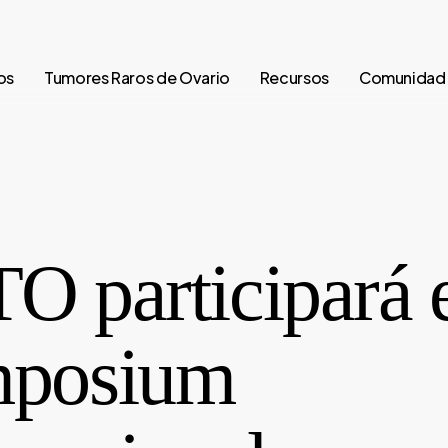
os
Tumores Raros de Ovario
Recursos
Comunidad
O participará e
posium