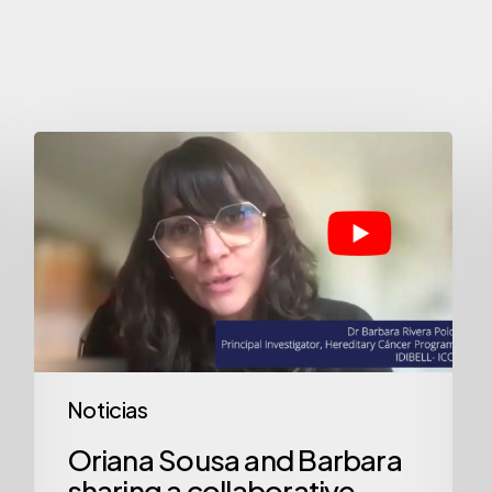
Oriana
Sousa
and
Barbara
sharing
a
collaborative
experience
Noticias
at
EATRIS
Oriana Sousa and Barbara
sharing a collaborative